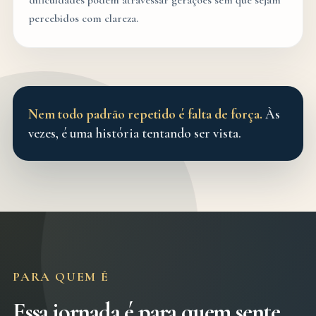
dificuldades podem atravessar gerações sem que sejam
percebidos com clareza.
Nem todo padrão repetido é falta de força.
Às
vezes, é uma história tentando ser vista.
PARA QUEM É
Essa jornada é para quem sente