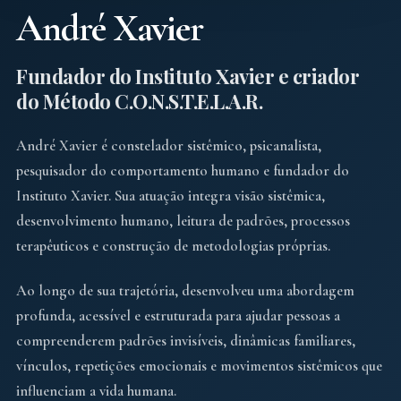
André Xavier
Fundador do Instituto Xavier e criador
do Método C.O.N.S.T.E.L.A.R.
André Xavier é constelador sistêmico, psicanalista,
pesquisador do comportamento humano e fundador do
Instituto Xavier. Sua atuação integra visão sistêmica,
desenvolvimento humano, leitura de padrões, processos
terapêuticos e construção de metodologias próprias.
Ao longo de sua trajetória, desenvolveu uma abordagem
profunda, acessível e estruturada para ajudar pessoas a
compreenderem padrões invisíveis, dinâmicas familiares,
vínculos, repetições emocionais e movimentos sistêmicos que
influenciam a vida humana.