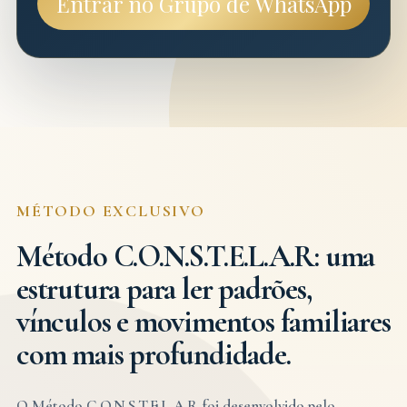
Entrar no Grupo de WhatsApp
MÉTODO EXCLUSIVO
Método C.O.N.S.T.E.L.A.R: uma
estrutura para ler padrões,
vínculos e movimentos familiares
com mais profundidade.
O Método C.O.N.S.T.E.L.A.R foi desenvolvido pelo