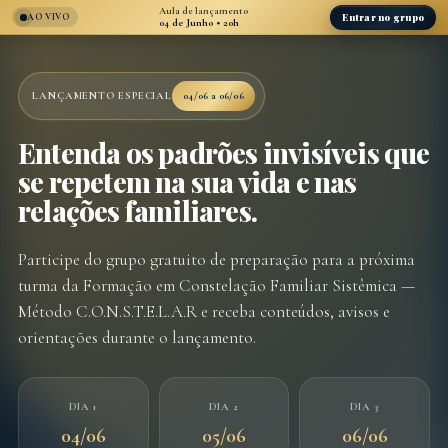
Aula de lançamento
Entrar no grupo
AO VIVO
04 de Junho • 20h
LANÇAMENTO ESPECIAL
04/06 a 06/06
Entenda os padrões invisíveis que
se repetem na sua vida e nas
relações familiares.
Participe do grupo gratuito de preparação para a próxima
turma da Formação em Constelação Familiar Sistêmica —
Método C.O.N.S.T.E.L.A.R e receba conteúdos, avisos e
orientações durante o lançamento.
DIA 1
DIA 2
DIA 3
04/06
05/06
06/06